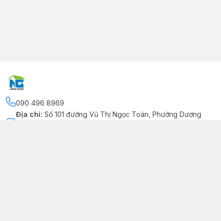
090 496 8969
Địa chỉ
:
Số 101 đường Vũ Thị Ngọc Toàn, Phường Dương
Kinh, Thành phố Hải Phòng, Phường Dương Kinh, Thành phố
Hải Phòng
Kết nối
https://www.facebook.com/congtynhatgia/
090 496 8969
japanhome.info@gmail.com
Giới thiệu