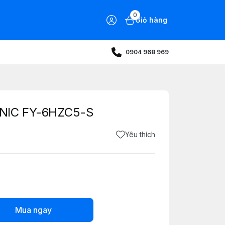
0
Giỏ hàng
0904 968 969
ONIC FY-6HZC5-S
Yêu thích
Mua ngay