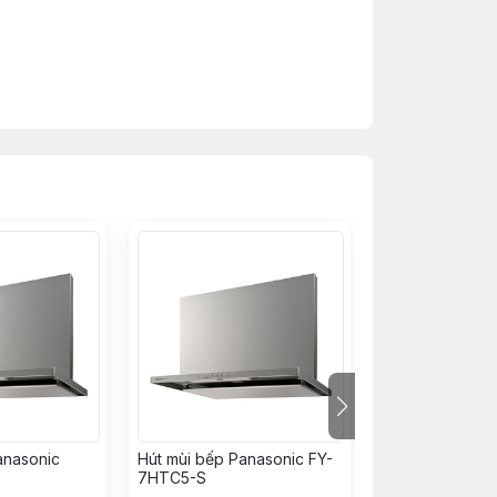
anasonic
Hút mùi bếp Panasonic FY-
Hút mùi bếp Pa
7HTC5-S
9HGC5