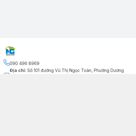
090 496 8969
Địa chỉ
:
Số 101 đường Vũ Thị Ngọc Toàn, Phường Dương
Kinh, Thành phố Hải Phòng, Phường Dương Kinh, Thành phố
Hải Phòng
Kết nối
https://www.facebook.com/congtynhatgia/
090 496 8969
japanhome.info@gmail.com
Giới thiệu