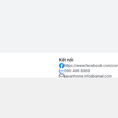
Kết nối
https://www.facebook.com/con
090 496 8969
japanhome.info@gmail.com
ng Dương Kinh, Thành phố Hải
òng
ản.