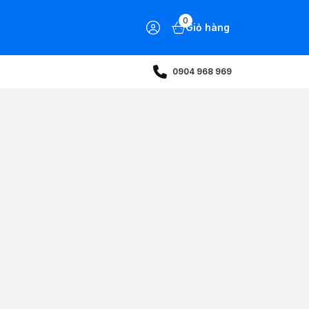
0
Giỏ hàng
0904 968 969