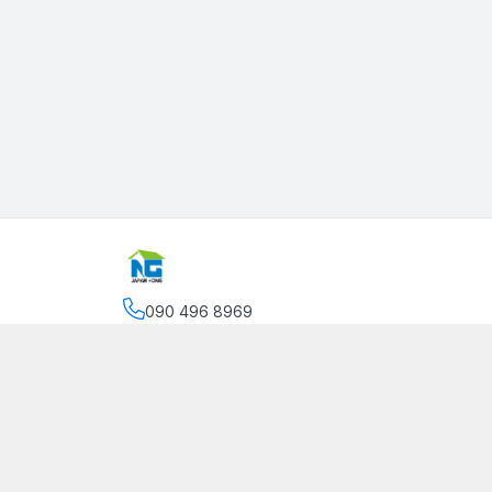
090 496 8969
Địa chỉ
:
Số 101 đường Vũ Thị Ngọc Toàn, Phườ
Phòng, Phường Dương Kinh, Thành phố Hải Ph
Giới thiệu
© 2026
JapanHome - Điện máy nhập khẩu nội địa Nhật B