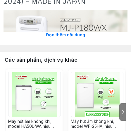
2024) - MADE IN JAPAN
Đọc thêm nội dung
Các sản phẩm, dịch vụ khác
MÁY HÚT ẨM
MITSUBISHI
MJ-P180RX-W
Các tính năng cơ bản:
Tốc độ hút ẩm và làm khô mạnh mẽ (sử dụng được
cho phòng lớn): từ 50 tới 70m2
Sấy khô quần áo đạt tới 6kg quần áo (tương đương
Máy hút ẩm không khí,
Máy hút ẩm không khí,
một máy giặt sấy tiêu chuẩn)
model HA50L-WA hiệu
model WF-25HA, hiệu