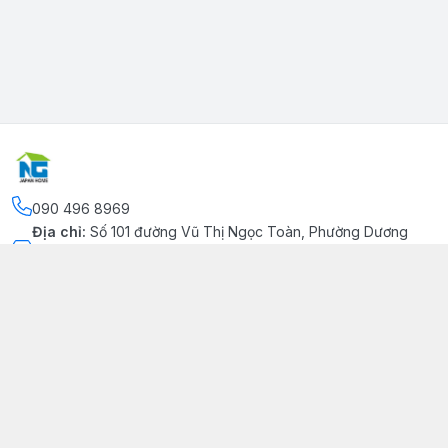
090 496 8969
Địa chỉ
:
Số 101 đường Vũ Thị Ngọc Toàn, Phường Dương
Kinh, Thành phố Hải Phòng, Phường Dương Kinh, Thành phố
Hải Phòng
Kết nối
https://www.facebook.com/congtynhatgia/
090 496 8969
japanhome.info@gmail.com
Giới thiệu