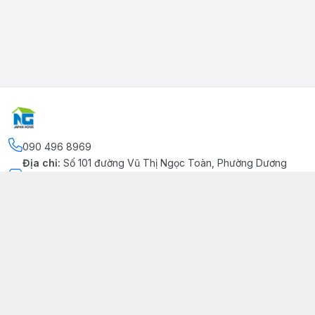
090 496 8969
Địa chỉ
:
Số 101 đường Vũ Thị Ngọc Toàn, Phường Dương
Kinh, Thành phố Hải Phòng, Phường Dương Kinh, Thành phố
Hải Phòng
Kết nối
https://www.facebook.com/congtynhatgia/
090 496 8969
japanhome.info@gmail.com
Giới thiệu