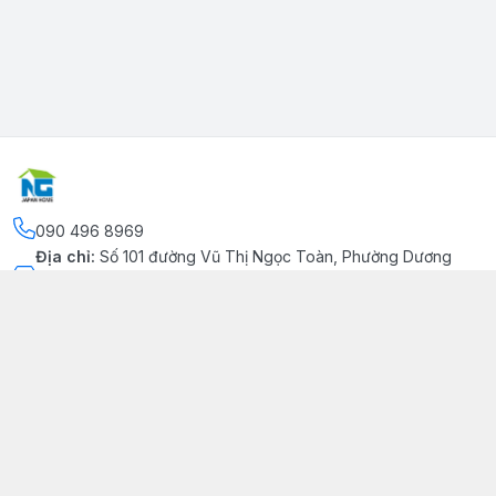
090 496 8969
Địa chỉ
:
Số 101 đường Vũ Thị Ngọc Toàn, Phường Dương
Kinh, Thành phố Hải Phòng, Phường Dương Kinh, Thành phố
Hải Phòng
Kết nối
https://www.facebook.com/congtynhatgia/
090 496 8969
japanhome.info@gmail.com
Giới thiệu