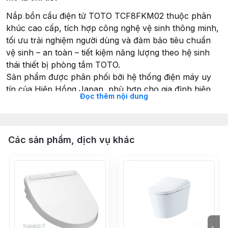
Nắp bồn cầu điện tử TOTO TCF8FKM02 thuộc phân
khúc cao cấp, tích hợp công nghệ vệ sinh thông minh,
tối ưu trải nghiệm người dùng và đảm bảo tiêu chuẩn
vệ sinh – an toàn – tiết kiệm năng lượng theo hệ sinh
thái thiết bị phòng tắm TOTO.
Sản phẩm được phân phối bởi hệ thống điện máy uy
tín của Hiệp Hồng Japan, phù hợp cho gia đình hiện
Đọc thêm nội dung
đại, người cao tuổi và trẻ nhỏ nhờ khả năng vận hành
êm ái và thân thiện.
Các sản phẩm, dịch vụ khác
I. Tổng quan sản phẩm TOTO TCF8FKM02
TOTO TCF8FKM02 sở hữu thiết kế liền khối tối giản, tối
ưu hóa không gian và tăng tính thẩm mỹ cho phòng
tắm. Bề mặt sử dụng nhựa kháng khuẩn cao cấp, hạn
chế bám bẩn, dễ vệ sinh và đảm bảo tiêu chuẩn vệ
sinh Nhật Bản (JIS).
Hệ thống điều khiển remote không dây gắn tường giúp